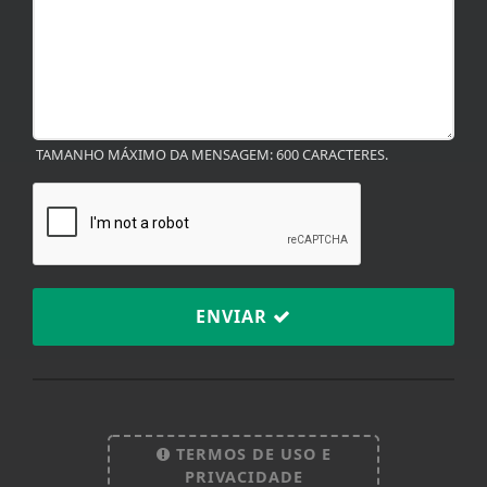
TAMANHO MÁXIMO DA MENSAGEM: 600 CARACTERES.
ENVIAR
Termos de Uso e Privacidade
Esse site utiliza cookies para melhorar sua
experiência de navegação. Ao continuar o acesso,
TERMOS DE USO E
entendemos que você concorda com nossos Termos
PRIVACIDADE
de Uso e Privacidade.