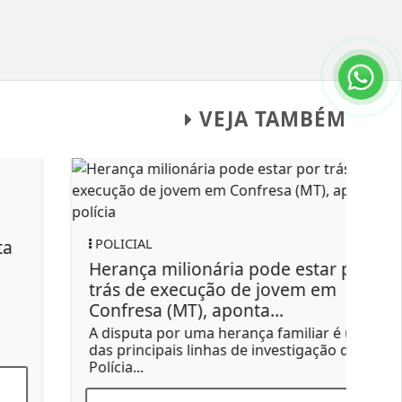
VEJA TAMBÉM
POLICIAL
Operação investiga familiares de
jovem executado em Confresa por
possível disputa de...
Polícia Civil cumpriu quatro mandados de
busca e apreensão e prendeu dois homens
em...