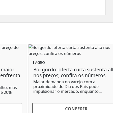
POLICIAL
Herança milionária pode estar por
trás de execução de jovem em
Confresa (MT), aponta...
A disputa por uma herança familiar é uma
das principais linhas de investigação da
Polícia...