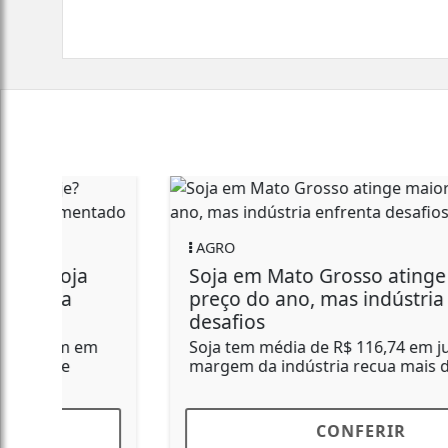
AGRO
Boi gordo: oferta curta sustenta alta
nos preços; confira os números
Maior demanda no varejo com a
proximidade do Dia dos Pais pode
impulsionar o mercado, enquanto...
CONFERIR