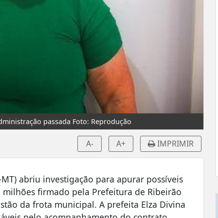
 administração passada Foto: Reprodução
A-
A+
IMPRIMIR
MT) abriu investigação para apurar possíveis
 milhões firmado pela Prefeitura de Ribeirão
tão da frota municipal. A prefeita Elza Divina
nsáveis pelo acompanhamento do contrato