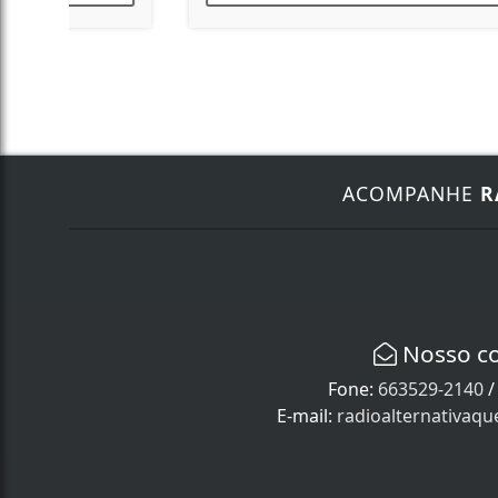
ACOMPANHE
R
Nosso c
Fone:
663529-2140
E-mail:
radioalternativaq