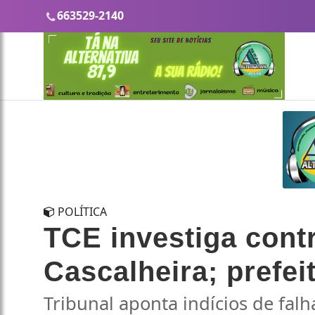
663529-2140
POLÍTICA
TCE investiga cont
Cascalheira; prefei
Tribunal aponta indícios de fal