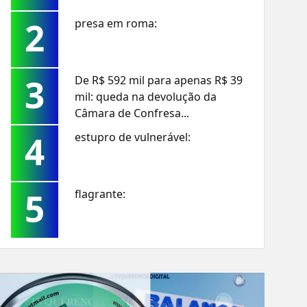
2
presa em roma:
3
De R$ 592 mil para apenas R$ 39
mil: queda na devolução da
Câmara de Confresa...
4
estupro de vulnerável:
5
flagrante: