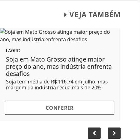
VEJA TAMBÉM
AGRO
AGRO
Soja em Mato Grosso atinge maior
Boi go
preço do ano, mas indústria enfrenta
nos p
desafios
Maior 
proxim
Soja tem média de R$ 116,74 em julho, mas
impuls
margem da indústria recua mais de 20%
CONFERIR