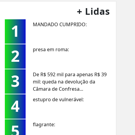
+ Lidas
1
MANDADO CUMPRIDO:
2
presa em roma:
3
De R$ 592 mil para apenas R$ 39
mil: queda na devolução da
Câmara de Confresa...
4
estupro de vulnerável:
5
flagrante: