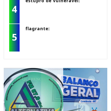
estupro de vulnerável:
4
flagrante:
5