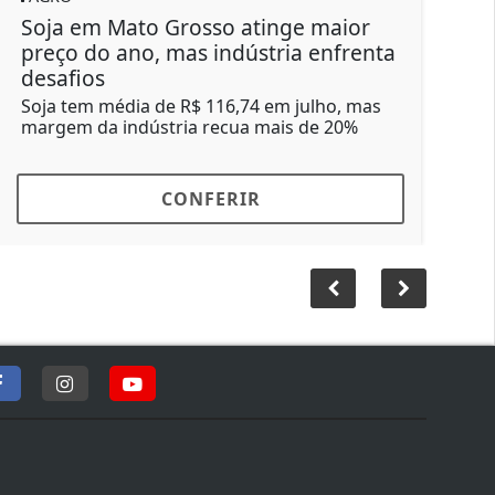
rosso atinge maior
Boi gordo: oferta cur
mas indústria enfrenta
nos preços; confira 
Maior demanda no varejo
proximidade do Dia dos P
 R$ 116,74 em julho, mas
impulsionar o mercado, e
ria recua mais de 20%
ONFERIR
CONFER