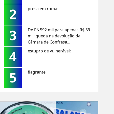
2
presa em roma:
3
De R$ 592 mil para apenas R$ 39
mil: queda na devolução da
Câmara de Confresa...
4
estupro de vulnerável:
5
flagrante: