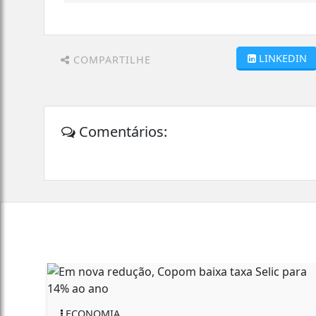
LINKEDIN
COMPARTILHE
Comentários:
IA
AGRO