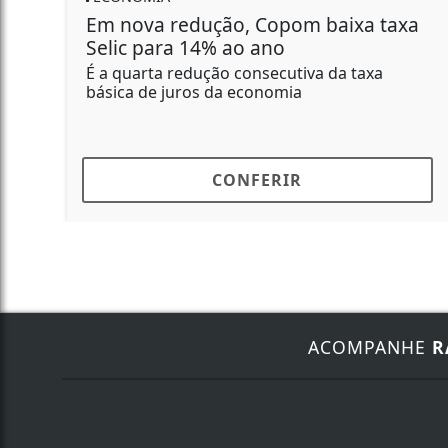
 redução, Copom baixa taxa
O que suste
ara 14% ao ano
hoje? Confi
menos mov
a redução consecutiva da taxa
e juros da economia
Os contratos
baixa hoje, n
Chicago (CBO
CONFERIR
ACOMPANHE
R