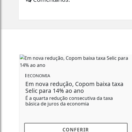
ECONOMIA
AGR
Em nova redução, Copom baixa taxa
O qu
Selic para 14% ao ano
hoje
men
 a quarta redução consecutiva da taxa
ásica de juros da economia
Os co
baixa
Chic
CONFERIR