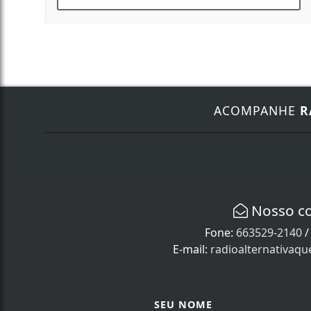
ACOMPANHE
R
Nosso c
Fone:
663529-2140
E-mail:
radioalternativaq