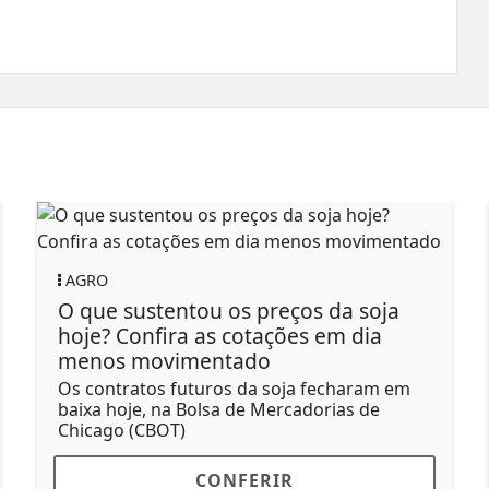
O
AGRO
e sustentou os preços da soja
Soja em
? Confira as cotações em dia
preço d
os movimentado
desafio
ntratos futuros da soja fecharam em
Soja tem 
 hoje, na Bolsa de Mercadorias de
margem da
ago (CBOT)
CONFERIR