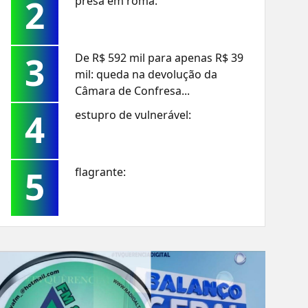
2
presa em roma:
3
De R$ 592 mil para apenas R$ 39
mil: queda na devolução da
Câmara de Confresa...
4
estupro de vulnerável:
5
flagrante: