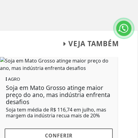
VEJA TAMBÉM
AGRO
 Mato Grosso atinge maior
Boi gordo: ofe
o ano, mas indústria enfrenta
nos preços; c
s
Maior demanda n
proximidade do D
média de R$ 116,74 em julho, mas
impulsionar o me
 indústria recua mais de 20%
CONFERIR