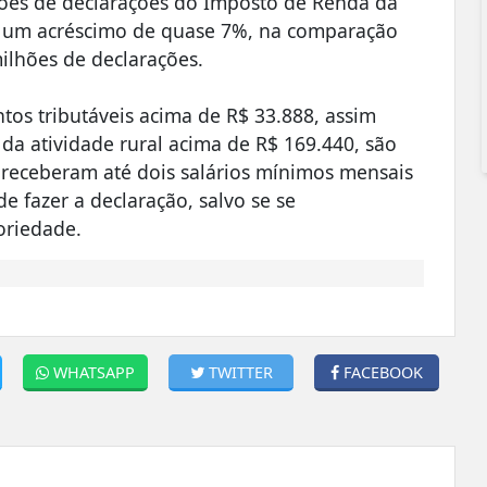
lhões de declarações do Imposto de Renda da
rá um acréscimo de quase 7%, na comparação
lhões de declarações.
tos tributáveis acima de R$ 33.888, assim
da atividade rural acima de R$ 169.440, são
e receberam até dois salários mínimos mensais
e fazer a declaração, salvo se se
oriedade.
WHATSAPP
TWITTER
FACEBOOK