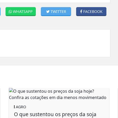
WHATSAPP
TWITTER
FACEBOOK
AGRO
AG
O que sustentou os preços da soja
So