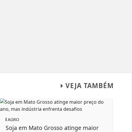
VEJA TAMBÉM
RO
AGRO
ja em Mato Grosso atinge maior
Boi gordo