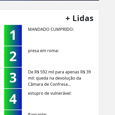
+ Lidas
1
MANDADO CUMPRIDO:
2
presa em roma:
3
De R$ 592 mil para apenas R$ 39
mil: queda na devolução da
Câmara de Confresa...
4
estupro de vulnerável:
flagrante: