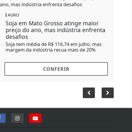
AGRO
AGR
Soja em Mato Grosso atinge maior
Boi g
preço do ano, mas indústria enfrenta
nos 
desafios
Maior
proxi
Soja tem média de R$ 116,74 em julho, mas
impul
margem da indústria recua mais de 20%
CONFERIR