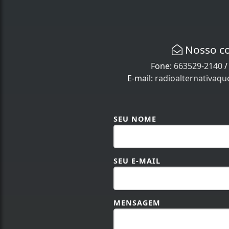
Nosso c
Fone:
663529-2140
E-mail:
radioalternativaq
SEU NOME
SEU E-MAIL
MENSAGEM