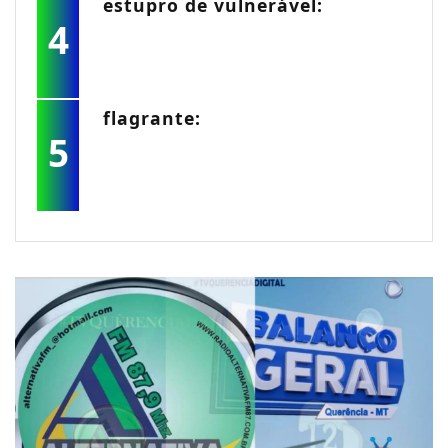
estupro de vulnerável:
4
flagrante:
5